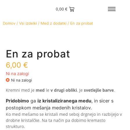
0,00
€
Domov
/
Vsi izdelki
/
Med z dodatki
/
En za probat
En za probat
6,00
€
Ni na zalogi
Ni na zalogi
Kremni med je
med
le
v drugi obliki
. Je
svetlejše barve
.
Pridobimo
ga
iz kristaliziranega medu
, in sicer s
postopkom mešanja medenih kristalov.
Ko med mešamo se kristali med seboj drgnejo in razbijejo v
drobne kristalčke. Na ta način pa dobimo kremasto
strukturo.