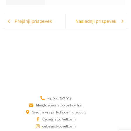
Prejšnji prispevek
Naslednji prispevek
+386 51 757 994
tilen@cebelarstvo-velkovrh.si
Srednja vas pri Polhovem gradcu 1
Čebelarstvo Velkovrh
cebelarstvo_velkovrh