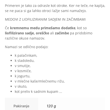
Primeren je tako za odrasle kot otroke. Ker ne teče, ne kaplja,
se ne paca si ga lahko otroci lažje sami namažejo.
MEDOVI Z LIOFILIZIRANIM SADJEM IN ZAČIMBAMI
Če
kremnemu medu primešamo dodatke
, kot so
liofilizirano sadje, oreščke
ali
začimbe
pa pridobimo
različne okuse namazov.
Namazi se odlično podajo:
k palačinkam,
k sladoledu,
v smutije,
v kosmiče,
k jogurtu,
v mlečne kaše/mlečnemu rižu,
v skuto,
kot preliv k sadnim kupam ...
Pakiranje
120 g